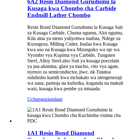
6A2 Resin Diamond Gurudumu la
Kusaga kwa Chombo cha Carbide
Endmill Lather Chombo
Resin Bond Diamond Gurudumu la Kusaga Suti
za Kusaga Carbide, Chuma ngumu, Aloi ngumu,
Kila aina ya meno yaliyotiwa mafuta, Ndege za
Kuongeza, Milling Cutter, Inafaa kwa Kusaga
kwa uso na Kusaga kwa Mzunguko wa nje wa
Vyombo vya Kupima vya Carbide, Tungsten
Steel, Alloy Steel.also Suti ya kusaga porcelain
ya juu-alumina, glasi ya macho, vito vya agate,
nyenzo za semiconductor, jiwe, nk Tutatoa
suluhisho kamili kwa mchakato wa utengenezaji
wa zana, pamoja na kufurika, kuganda na makali
wazi, kusaga kwa pembe ya misaada.
Uchunguzi
undani
1A1 Resin Bond Diamond