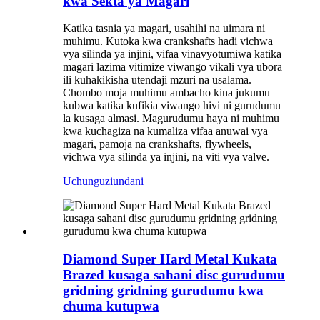
kwa Sekta ya Magari
Katika tasnia ya magari, usahihi na uimara ni
muhimu. Kutoka kwa crankshafts hadi vichwa
vya silinda ya injini, vifaa vinavyotumiwa katika
magari lazima vitimize viwango vikali vya ubora
ili kuhakikisha utendaji mzuri na usalama.
Chombo moja muhimu ambacho kina jukumu
kubwa katika kufikia viwango hivi ni gurudumu
la kusaga almasi. Magurudumu haya ni muhimu
kwa kuchagiza na kumaliza vifaa anuwai vya
magari, pamoja na crankshafts, flywheels,
vichwa vya silinda ya injini, na viti vya valve.
Uchunguzi
undani
Diamond Super Hard Metal Kukata
Brazed kusaga sahani disc gurudumu
gridning gridning gurudumu kwa
chuma kutupwa