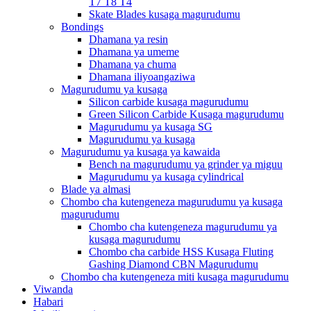
T7 T8 T4
Skate Blades kusaga magurudumu
Bondings
Dhamana ya resin
Dhamana ya umeme
Dhamana ya chuma
Dhamana iliyoangaziwa
Magurudumu ya kusaga
Silicon carbide kusaga magurudumu
Green Silicon Carbide Kusaga magurudumu
Magurudumu ya kusaga SG
Magurudumu ya kusaga
Magurudumu ya kusaga ya kawaida
Bench na magurudumu ya grinder ya miguu
Magurudumu ya kusaga cylindrical
Blade ya almasi
Chombo cha kutengeneza magurudumu ya kusaga
magurudumu
Chombo cha kutengeneza magurudumu ya
kusaga magurudumu
Chombo cha carbide HSS Kusaga Fluting
Gashing Diamond CBN Magurudumu
Chombo cha kutengeneza miti kusaga magurudumu
Viwanda
Habari