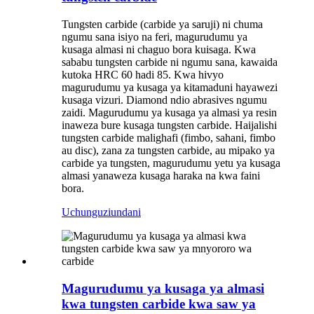
Tungsten carbide (carbide ya saruji) ni chuma
ngumu sana isiyo na feri, magurudumu ya
kusaga almasi ni chaguo bora kuisaga. Kwa
sababu tungsten carbide ni ngumu sana, kawaida
kutoka HRC 60 hadi 85. Kwa hivyo
magurudumu ya kusaga ya kitamaduni hayawezi
kusaga vizuri. Diamond ndio abrasives ngumu
zaidi. Magurudumu ya kusaga ya almasi ya resin
inaweza bure kusaga tungsten carbide. Haijalishi
tungsten carbide malighafi (fimbo, sahani, fimbo
au disc), zana za tungsten carbide, au mipako ya
carbide ya tungsten, magurudumu yetu ya kusaga
almasi yanaweza kusaga haraka na kwa faini
bora.
Uchunguzi
undani
Magurudumu ya kusaga ya almasi
kwa tungsten carbide kwa saw ya