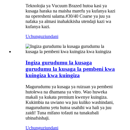
Teknolojia ya Vucuum Brazed hutoa kasi ya
kusaga haraka na maisha marefu ya kufanya kazi
na operesheni salama.#30/40 Coarse ya juu ya
nafaka ya almasi inahakikisha utendaji kazi wa
kufanya kazi.
Uchunguzi
undani
Ingiza gurudumu la kusaga
gurudumu la kusaga la pembeni kwa
kuingiza kwa kuingiza
Magurudumu ya kusaga ya ruizuan ya pembeni
hutolewa na dhamana ya vitro. Wao huweka
makali ya kukata premium kwenye kuingiza.
Kukimbia na uwiano wa juu kuliko washindani,
magurudumu yetu hutoa usahihi wa hali ya juu
zaidi! Tuna mifano tofauti na tunakubali
ubinafsishaji.
Uchunguzi
undani