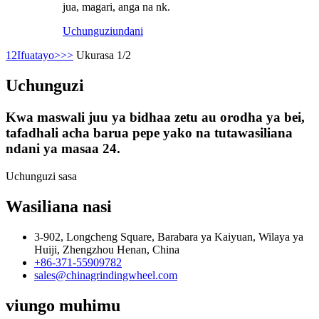
jua, magari, anga na nk.
Uchunguzi
undani
1
2
Ifuatayo>
>>
Ukurasa 1/2
Uchunguzi
Kwa maswali juu ya bidhaa zetu au orodha ya bei,
tafadhali acha barua pepe yako na tutawasiliana
ndani ya masaa 24.
Uchunguzi sasa
Wasiliana nasi
3-902, Longcheng Square, Barabara ya Kaiyuan, Wilaya ya
Huiji, Zhengzhou Henan, China
+86-371-55909782
sales@chinagrindingwheel.com
viungo muhimu