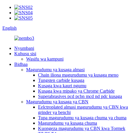
English
Nyumbani
Kuhusu sisi
Wasifu wa kampuni
Bidhaa
Magurudumu ya kusaga almasi
Chain iliona magurudumu ya kusaga meno
Tungsten carbide kusaga
Kusaga kwa kauri ngumu
Kusaga kwa mipako ya Chrome Carbide
Superabrasives pcd pcbn mcd nd pdc kusaga
Magurudumu ya kusaga ya CBN
Eelctroplated almasi magurudumu ya CBN kwa
grinder ya benchi
Tupa magurudumu ya kusaga chuma ya chuma
Magurudumu ya kusaga chuma
Kuongeza magurudumu ya CBN kwa Tormek