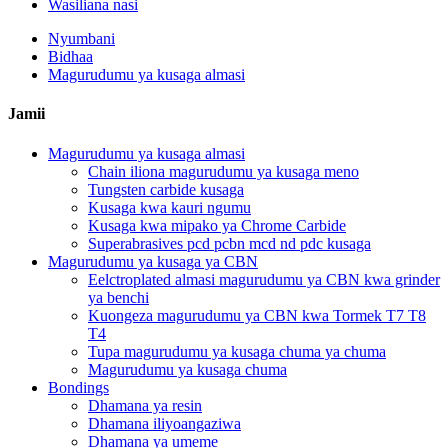
Wasiliana nasi
Nyumbani
Bidhaa
Magurudumu ya kusaga almasi
Jamii
Magurudumu ya kusaga almasi
Chain iliona magurudumu ya kusaga meno
Tungsten carbide kusaga
Kusaga kwa kauri ngumu
Kusaga kwa mipako ya Chrome Carbide
Superabrasives pcd pcbn mcd nd pdc kusaga
Magurudumu ya kusaga ya CBN
Eelctroplated almasi magurudumu ya CBN kwa grinder
ya benchi
Kuongeza magurudumu ya CBN kwa Tormek T7 T8
T4
Tupa magurudumu ya kusaga chuma ya chuma
Magurudumu ya kusaga chuma
Bondings
Dhamana ya resin
Dhamana iliyoangaziwa
Dhamana ya umeme