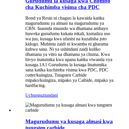
Gurudumu la kusaga kwa Chombo
cha Kuchimba visima cha PDC
Bond ya Resin ni chaguo la kawaida katika
magurudumu ya almasi na magurudumu ya
CBN. Inaunda muundo wa dhamana ambayo
huweka gurudumu kukata mkali, kumaliza uso
wa juu, kusaga kwa ufanisi na kuzalisha joto
kidogo. Muhimu zaidi ni kwamba ni gharama
kubwa sana. Ni ya ushindani zaidi kuliko
dhamana ya vitro na dhamana ya chuma. Kwa
hivyo inatumika kwa upana katika viwanda vya
kusaga.1A1 Gurudumu la kusaga linatumika
sana katika kuchimba visima kwa PDC, PDC
cutter/kuingiza, Tungsten Carbide
mipako/kuingiza, mipako ya Caibide, mipako ya
hardfacing.
Uchunguzi
undani
Magurudumu ya kusaga almasi kwa
tungsten carbide