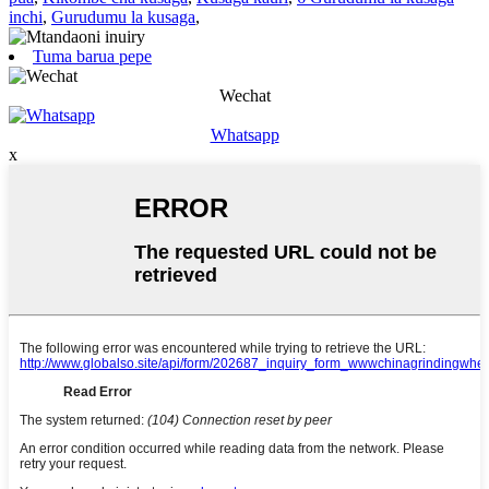
inchi
,
Gurudumu la kusaga
,
Tuma barua pepe
Wechat
Whatsapp
x