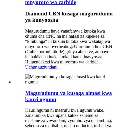
mnyororo wa carbide
Diamond CBN kusaga magurudumu
ya kunyoosha
Magurudumu haya yanafanywa kutoka kwa
chuma cha CNC na ina nafasi za kipekee za
"kimbunga" ili kuzuia kutoka kwa wakataji wa
mnyororo wa overheating. Gurudumu lina CBN
(Cubic boroni nitride) grit ya abrasive, ambayo
inahakikisha inakaa mkali kama inavyovaa.
Haipendekezi kwa mnyororo wa carbide.
Uchunguzi
undani
Magurudumu ya kusaga almasi kwa
kauri ngumu
Kauri ngumu ni maarufu kwa ugumu wake.
Zinatumika kwa upana katika sehemu za
mashine za viwandani, vyombo vya uchambuzi,
sehemu za matibabu, nusu-conductor, nishati ya