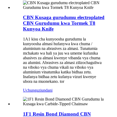
CBN Kusaga gurudumu electroplated
CBN Gurudumu kwa Tormek T8
Kunyoa Knife
1A1 kisu cha kunyoosha gurudumu la
kunyoosha almasi hufanywa kwa chuma /
aluminium na abrasives za almasi. Tunatumia
mchakato wa hali ya juu wa umeme kufunika
abasives za almasi kwenye vibanda vya chuma
au alumini. Abrasives za almasi zilizochaguliwa
na viboko vya chuma vikali na viboko vya
aluminium vinatumika katika bidhaa zetu.
Inafanya bidhaa zetu kufanya vizuri kwenye
ubora na muonekano. tor
Uchunguzi
undani
1F1 Resin Bond Diamond CBN