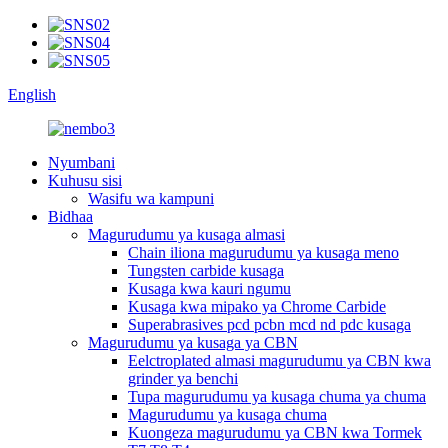
English
Nyumbani
Kuhusu sisi
Wasifu wa kampuni
Bidhaa
Magurudumu ya kusaga almasi
Chain iliona magurudumu ya kusaga meno
Tungsten carbide kusaga
Kusaga kwa kauri ngumu
Kusaga kwa mipako ya Chrome Carbide
Superabrasives pcd pcbn mcd nd pdc kusaga
Magurudumu ya kusaga ya CBN
Eelctroplated almasi magurudumu ya CBN kwa
grinder ya benchi
Tupa magurudumu ya kusaga chuma ya chuma
Magurudumu ya kusaga chuma
Kuongeza magurudumu ya CBN kwa Tormek