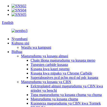
English
Nyumbani
Kuhusu sisi
Wasifu wa kampuni
Bidhaa
Magurudumu ya kusaga almasi
Chain iliona magurudumu ya kusaga meno
Tungsten carbide kusaga
Kusaga kwa kauri ngumu
Kusaga kwa mipako ya Chrome Carbide
Superabrasives pcd pcbn mcd nd pdc kusaga
Magurudumu ya kusaga ya CBN
Eelctroplated almasi magurudumu ya CBN kwa
grinder ya benchi
Tupa magurudumu ya kusaga chuma ya chuma
Magurudumu ya kusaga chuma
Kuongeza magurudumu ya CBN kwa Tormek