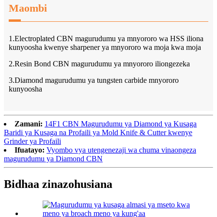
Maombi
1.Electroplated CBN magurudumu ya mnyororo wa HSS iliona
kunyoosha kwenye sharpener ya mnyororo wa moja kwa moja
2.Resin Bond CBN magurudumu ya mnyororo iliongezeka
3.Diamond magurudumu ya tungsten carbide mnyororo
kunyoosha
Zamani:
14F1 CBN Magurudumu ya Diamond ya Kusaga
Baridi ya Kusaga na Profaili ya Mold Knife & Cutter kwenye
Grinder ya Profaili
Ifuatayo:
Vyombo vya utengenezaji wa chuma vinaongeza
magurudumu ya Diamond CBN
Bidhaa zinazohusiana