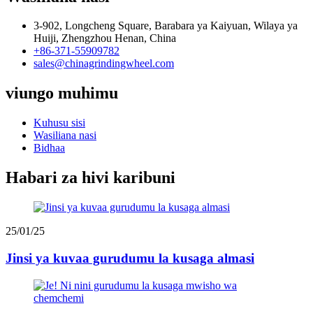
3-902, Longcheng Square, Barabara ya Kaiyuan, Wilaya ya
Huiji, Zhengzhou Henan, China
+86-371-55909782
sales@chinagrindingwheel.com
viungo muhimu
Kuhusu sisi
Wasiliana nasi
Bidhaa
Habari za hivi karibuni
25/01/25
Jinsi ya kuvaa gurudumu la kusaga almasi