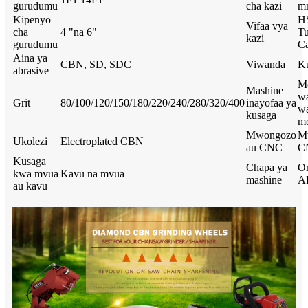
gurudumu
cha kazi
m
Kipenyo
H
Vifaa vya
cha
4 "na 6"
Tu
kazi
gurudumu
Ca
Aina ya
CBN, SD, SDC
Viwanda
Ku
abrasive
M
Mashine
w
Grit
80/100/120/150/180/220/240/280/320/400
inayofaa ya
w
kusaga
m
Mwongozo
M
Ukolezi
Electroplated CBN
au CNC
C
Kusaga
Chapa ya
Or
kwa mvua
Kavu na mvua
mashine
A
au kavu