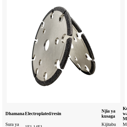
K
Njia ya
Dhamana
Electroplated/resin
wa
kusaga
M
Sura ya
Kijitabu
M
1F1 14F1