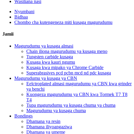
Wasiliana nasi
Nyumbani
Bidhaa
Chombo cha kutengeneza miti kusaga magurudumu
Jamii
Magurudumu ya kusaga almasi
Chain iliona magurudumu ya kusaga meno
Tungsten carbide kusaga
Kusaga kwa kauri ngumu
Kusaga kwa mipako ya Chrome Carbide
Superabrasives pcd pcbn mcd nd pdc kusaga
Magurudumu ya kusaga ya CBN
Eelctroplated almasi magurudumu ya CBN kwa grinder
ya benchi
Kuongeza magurudumu ya CBN kwa Tormek T7 T8
T4
Tupa magurudumu ya kusaga chuma ya chuma
Magurudumu ya kusaga chuma
Bondings
Dhamana ya resin
Dhamana iliyoangaziwa
Dhamana ya umeme