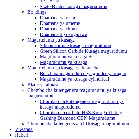
T7 T8 T4
Skate Blades kusaga magurudumu
Bondings
Dhamana ya resin
Dhamana ya umeme
Dhamana ya chuma
Dhamana iliyoangaziwa
Magurudumu ya kusaga
Silicon carbide kusaga magurudumu
Green Silicon Carbide Kusaga magurudumu
Magurudumu ya kusaga SG
Magurudumu ya kusaga
Magurudumu ya kusaga ya kawaida
Bench na magurudumu ya grinder ya miguu
Magurudumu ya kusaga cylindrical
Blade ya almasi
Chombo cha kutengeneza magurudumu ya kusaga
magurudumu
Chombo cha kutengeneza magurudumu ya
kusaga magurudumu
Chombo cha carbide HSS Kusaga Fluting
Gashing Diamond CBN Magurudumu
Chombo cha kutengeneza miti kusaga magurudumu
Viwanda
Habari