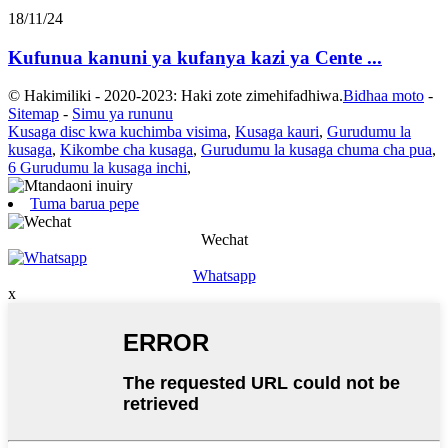
18/11/24
Kufunua kanuni ya kufanya kazi ya Cente ...
© Hakimiliki - 2020-2023: Haki zote zimehifadhiwa.
Bidhaa moto
-
Sitemap
-
Simu ya rununu
Kusaga disc kwa kuchimba visima
,
Kusaga kauri
,
Gurudumu la
kusaga
,
Kikombe cha kusaga
,
Gurudumu la kusaga chuma cha pua
,
6 Gurudumu la kusaga inchi
,
Tuma barua pepe
Wechat
Whatsapp
x