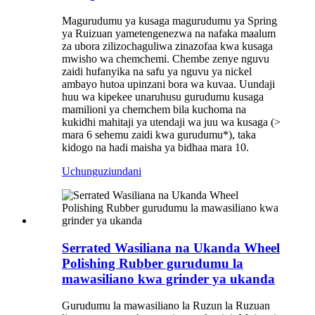
Magurudumu ya kusaga magurudumu ya Spring
ya Ruizuan yametengenezwa na nafaka maalum
za ubora zilizochaguliwa zinazofaa kwa kusaga
mwisho wa chemchemi. Chembe zenye nguvu
zaidi hufanyika na safu ya nguvu ya nickel
ambayo hutoa upinzani bora wa kuvaa. Uundaji
huu wa kipekee unaruhusu gurudumu kusaga
mamilioni ya chemchem bila kuchoma na
kukidhi mahitaji ya utendaji wa juu wa kusaga (>
mara 6 sehemu zaidi kwa gurudumu*), taka
kidogo na hadi maisha ya bidhaa mara 10.
Uchunguzi
undani
Serrated Wasiliana na Ukanda Wheel
Polishing Rubber gurudumu la
mawasiliano kwa grinder ya ukanda
Gurudumu la mawasiliano la Ruzun la Ruzuan