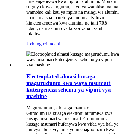
limetengenezwa kwa mpira na alumini. Mpira ni
sugu ya kuvaa, ngumu, isiyo ya wambiso, na ina
wambiso kali kati ya mpira na msingi wa alumini
na ina maisha marefu ya huduma. Kitovu
kimetengenezwa kwa alumini, na fani 7R8
ndani, na mashimo ya kuzaa yana usahihi
mkubwa.
Uchunguzi
undani
Electroplated almasi kusaga
magurudumu kwa waya msumari
kutengeneza sehemu ya vipuri vya
mashine
Magurudumu ya kusaga msumari
Gurudumu la kusaga elektroni hutumiwa kwa
kusaga msumari wa msumari. Gurudumu la
kusaga msumari hufanywa kwa vifaa vya hali ya
juu vya abrasive, ambayo ni chaguo nzuri kwa