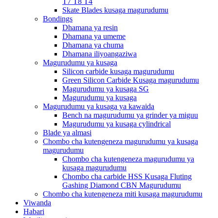
T7 T8 T4
Skate Blades kusaga magurudumu
Bondings
Dhamana ya resin
Dhamana ya umeme
Dhamana ya chuma
Dhamana iliyoangaziwa
Magurudumu ya kusaga
Silicon carbide kusaga magurudumu
Green Silicon Carbide Kusaga magurudumu
Magurudumu ya kusaga SG
Magurudumu ya kusaga
Magurudumu ya kusaga ya kawaida
Bench na magurudumu ya grinder ya miguu
Magurudumu ya kusaga cylindrical
Blade ya almasi
Chombo cha kutengeneza magurudumu ya kusaga
magurudumu
Chombo cha kutengeneza magurudumu ya
kusaga magurudumu
Chombo cha carbide HSS Kusaga Fluting
Gashing Diamond CBN Magurudumu
Chombo cha kutengeneza miti kusaga magurudumu
Viwanda
Habari