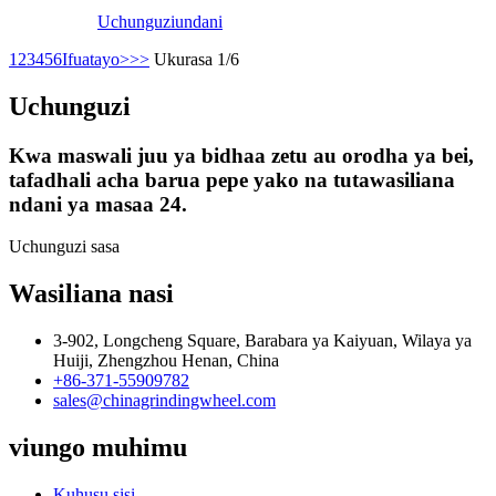
Uchunguzi
undani
1
2
3
4
5
6
Ifuatayo>
>>
Ukurasa 1/6
Uchunguzi
Kwa maswali juu ya bidhaa zetu au orodha ya bei,
tafadhali acha barua pepe yako na tutawasiliana
ndani ya masaa 24.
Uchunguzi sasa
Wasiliana nasi
3-902, Longcheng Square, Barabara ya Kaiyuan, Wilaya ya
Huiji, Zhengzhou Henan, China
+86-371-55909782
sales@chinagrindingwheel.com
viungo muhimu
Kuhusu sisi