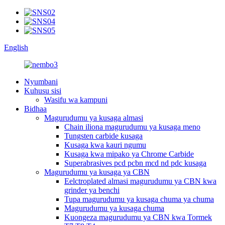
English
Nyumbani
Kuhusu sisi
Wasifu wa kampuni
Bidhaa
Magurudumu ya kusaga almasi
Chain iliona magurudumu ya kusaga meno
Tungsten carbide kusaga
Kusaga kwa kauri ngumu
Kusaga kwa mipako ya Chrome Carbide
Superabrasives pcd pcbn mcd nd pdc kusaga
Magurudumu ya kusaga ya CBN
Eelctroplated almasi magurudumu ya CBN kwa
grinder ya benchi
Tupa magurudumu ya kusaga chuma ya chuma
Magurudumu ya kusaga chuma
Kuongeza magurudumu ya CBN kwa Tormek