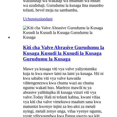
wazalishaji wa wakataji wa msumari wa mstari
wa uzalishaji. Gurudumu la kusaga lina maumbo
tofauti, bevel moja na sambamba.
Uchunguzi
undani
Kiti cha Valve Abrasive Gurudumu la
Kusaga Kusudi la Kusudi la Kusaga
Gurudumu la Kusaga
Mawe ya kusaga viti vya valve yaliyotumika
kuja tu kwa mawe laini na laini ya kusaga. Hii ni
kwa sababu viti vya valve kawaida
vilitengenezwa kwa chuma wazi au chuma
ngumu wakati huo. Maelezo mawili tu ya
abrasive yalihitajika ili kusaga vizuri viti vya
valve.Today Hali ni tofauti kabisa, kwani vifaa
vya kiti cha valve vimekuwa maalum sana kwa
matumizi kwenye injini za leo-aloi za metali
nyingi, metali zenye unga, vifaa vyenye ngumu,
vyote vilivyoundwa kwa Panua uwezo wa kiti