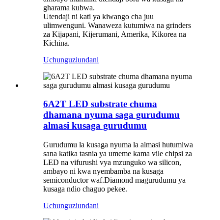
gharama kubwa.
Utendaji ni kati ya kiwango cha juu
ulimwenguni. Wanaweza kutumiwa na grinders
za Kijapani, Kijerumani, Amerika, Kikorea na
Kichina.
Uchunguzi
undani
6A2T LED substrate chuma
dhamana nyuma saga gurudumu
almasi kusaga gurudumu
Gurudumu la kusaga nyuma la almasi hutumiwa
sana katika tasnia ya umeme kama vile chipsi za
LED na vifurushi vya mzunguko wa silicon,
ambayo ni kwa nyembamba na kusaga
semiconductor waf.Diamond magurudumu ya
kusaga ndio chaguo pekee.
Uchunguzi
undani