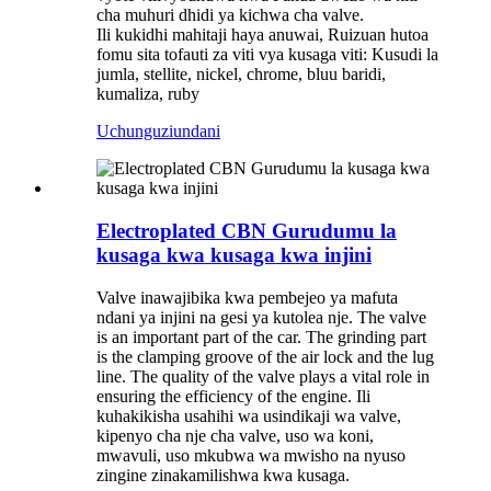
cha muhuri dhidi ya kichwa cha valve.
Ili kukidhi mahitaji haya anuwai, Ruizuan hutoa
fomu sita tofauti za viti vya kusaga viti: Kusudi la
jumla, stellite, nickel, chrome, bluu baridi,
kumaliza, ruby
Uchunguzi
undani
Electroplated CBN Gurudumu la
kusaga kwa kusaga kwa injini
Valve inawajibika kwa pembejeo ya mafuta
ndani ya injini na gesi ya kutolea nje. The valve
is an important part of the car. The grinding part
is the clamping groove of the air lock and the lug
line. The quality of the valve plays a vital role in
ensuring the efficiency of the engine. Ili
kuhakikisha usahihi wa usindikaji wa valve,
kipenyo cha nje cha valve, uso wa koni,
mwavuli, uso mkubwa wa mwisho na nyuso
zingine zinakamilishwa kwa kusaga.