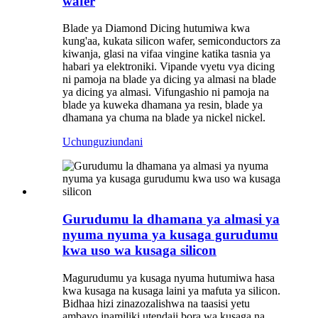
wafer
Blade ya Diamond Dicing hutumiwa kwa
kung'aa, kukata silicon wafer, semiconductors za
kiwanja, glasi na vifaa vingine katika tasnia ya
habari ya elektroniki. Vipande vyetu vya dicing
ni pamoja na blade ya dicing ya almasi na blade
ya dicing ya almasi. Vifungashio ni pamoja na
blade ya kuweka dhamana ya resin, blade ya
dhamana ya chuma na blade ya nickel nickel.
Uchunguzi
undani
Gurudumu la dhamana ya almasi ya
nyuma nyuma ya kusaga gurudumu
kwa uso wa kusaga silicon
Magurudumu ya kusaga nyuma hutumiwa hasa
kwa kusaga na kusaga laini ya mafuta ya silicon.
Bidhaa hizi zinazozalishwa na taasisi yetu
ambayo inamiliki utendaji bora wa kusaga na