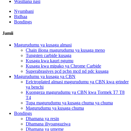
Wasiliana nasi
Nyumbani
Bidhaa
Bondings
Jamii
Magurudumu ya kusaga almasi
Chain iliona magurudumu ya kusaga meno
Tungsten carbide kusaga
Kusaga kwa kauri ngumu
Kusaga kwa mipako ya Chrome Carbide
Superabrasives pcd pcbn mcd nd pdc kusaga
Magurudumu ya kusaga ya CBN
Eelctroplated almasi magurudumu ya CBN kwa grinder
ya benchi
Kuongeza magurudumu ya CBN kwa Tormek T7 T8
T4
Tupa magurudumu ya kusaga chuma ya chuma
Magurudumu ya kusaga chuma
Bondings
Dhamana ya resin
Dhamana iliyoangaziwa
Dhamana ya umeme